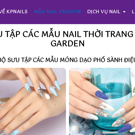
VỀ KPNAILS
MẪU NAIL FASHION
DỊCH VỤ NAIL
L
TẬP CÁC MẪU NAIL THỜI TRANG 
GARDEN
BỘ SƯU TẬP CÁC MẪU MÓNG DẠO PHỐ SÀNH ĐIỆ