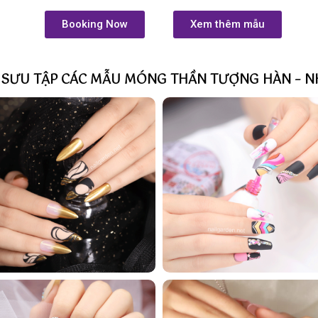
Booking Now
Xem thêm mẫu
 SƯU TẬP CÁC MẪU MÓNG THẦN TƯỢNG HÀN – N