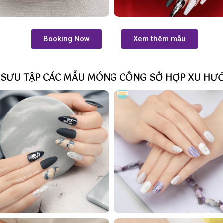
Booking Now
Xem thêm mẫu
 SƯU TẬP CÁC MẪU MÓNG CÔNG SỞ HỢP XU HƯ